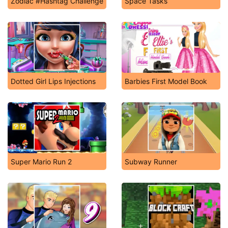
Zodiac #Hashtag Challenge
Space Tasks
Dotted Girl Lips Injections
Barbies First Model Book
Super Mario Run 2
Subway Runner