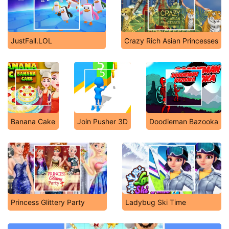
JustFall.LOL
Crazy Rich Asian Princesses
Banana Cake
Join Pusher 3D
Doodieman Bazooka
Princess Glittery Party
Ladybug Ski Time