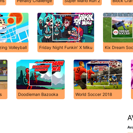
ons
Penalty Challenge
Super Mario Run 2
Block Craf
ing Volleyball
Friday Night Funkin' X Miku
Kix Dream So
s
Doodieman Bazooka
World Soccer 2018
A
Ava