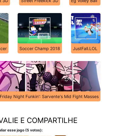
t 3D
Street Freekick 3D
Eg Volley Ball
ccer
Soccer Champ 2018
JustFall.LOL
Friday Night Funkin': Sarvente's Mid Fight Masses
VALIE E COMPARTILHE
liar esse jogo (5 votos):