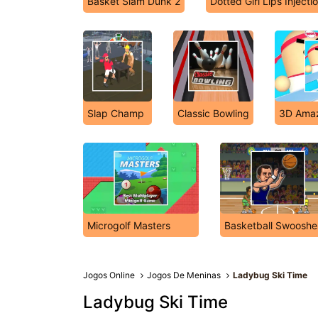
Basket Slam Dunk 2
Dotted Girl Lips Injecti
Slap Champ
Classic Bowling
3D Amaz
Microgolf Masters
Basketball Swooshe
Jogos Online
Jogos De Meninas
Ladybug Ski Time
Ladybug Ski Time