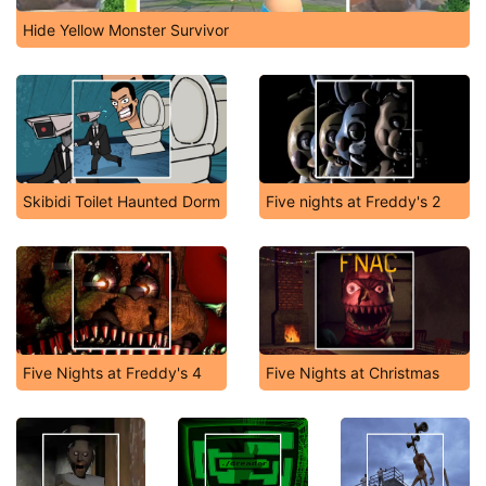
Hide Yellow Monster Survivor
Skibidi Toilet Haunted Dorm
Five nights at Freddy's 2
Five Nights at Freddy's 4
Five Nights at Christmas