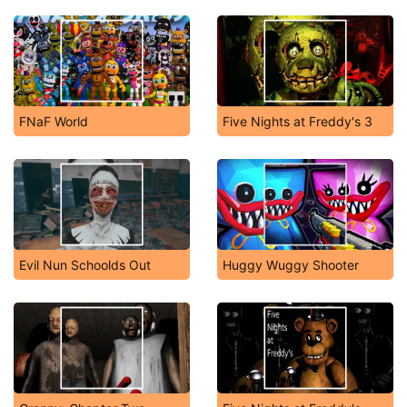
FNaF World
Five Nights at Freddy's 3
Evil Nun Schoolds Out
Huggy Wuggy Shooter