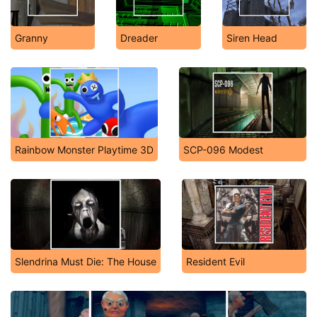
Granny
Dreader
Siren Head
Rainbow Monster Playtime 3D
SCP-096 Modest
Slendrina Must Die: The House
Resident Evil