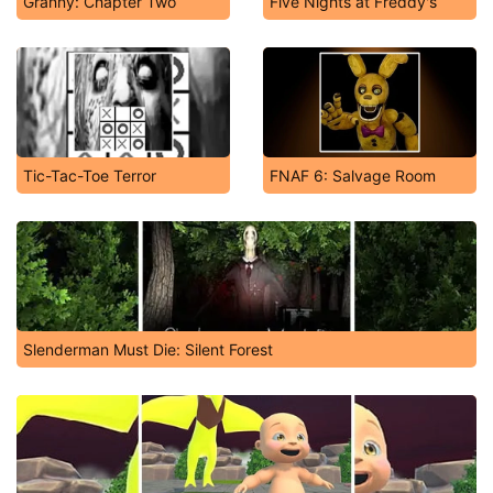
Granny: Chapter Two
Five Nights at Freddy's
Tic-Tac-Toe Terror
FNAF 6: Salvage Room
Slenderman Must Die: Silent Forest