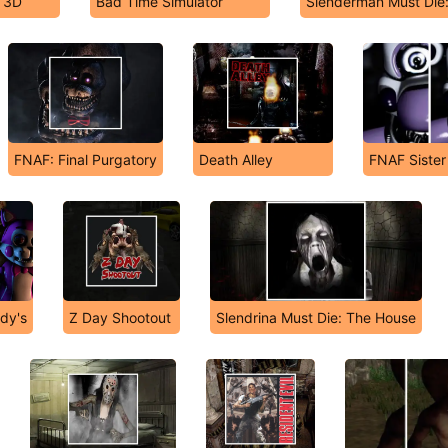
 3D
Bad Time Simulator
Slenderman Must Die
FNAF: Final Purgatory
Death Alley
FNAF Sister
dy's
Z Day Shootout
Slendrina Must Die: The House