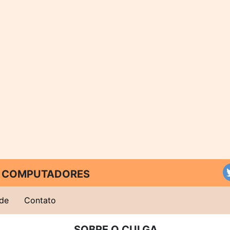
 E COMPUTADORES
ade
Contato
SOBRE O CULGA