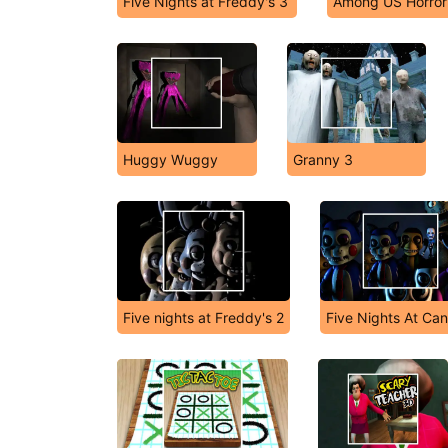
Five Nights at Freddy's 3
Among US Horror
Huggy Wuggy
Granny 3
Five nights at Freddy's 2
Five Nights At Can