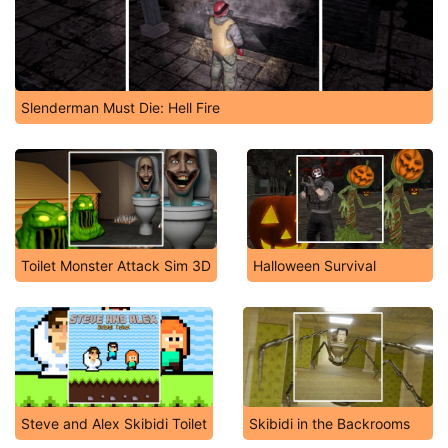
Slenderman Must Die: Hell Fire
Toilet Monster Attack Sim 3D
Halloween Survival
Steve and Alex Skibidi Toilet
Skibidi in the Backrooms