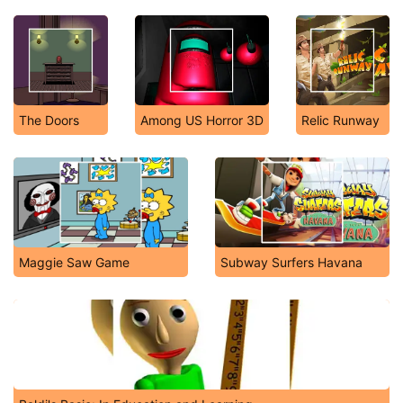
The Doors
Among US Horror 3D
Relic Runway
Maggie Saw Game
Subway Surfers Havana