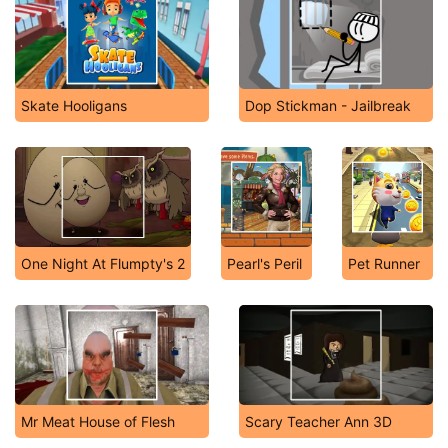
Skate Hooligans
Dop Stickman - Jailbreak
One Night At Flumpty's 2
Pearl's Peril
Pet Runner
Mr Meat House of Flesh
Scary Teacher Ann 3D