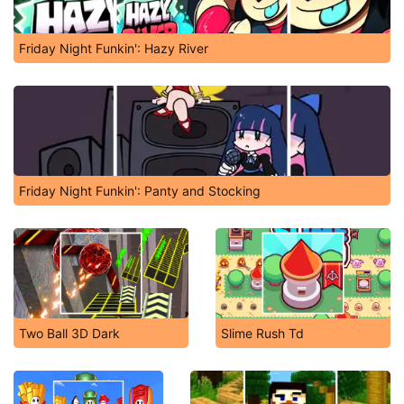
Friday Night Funkin': Hazy River
Friday Night Funkin': Panty and Stocking
Two Ball 3D Dark
Slime Rush Td