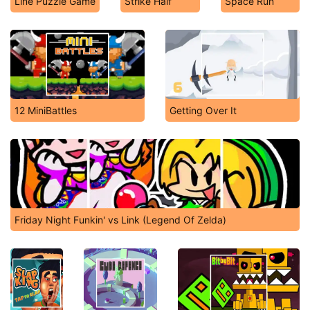
Line Puzzle Game
Strike Half
Space Run
12 MiniBattles
Getting Over It
Friday Night Funkin' vs Link (Legend Of Zelda)