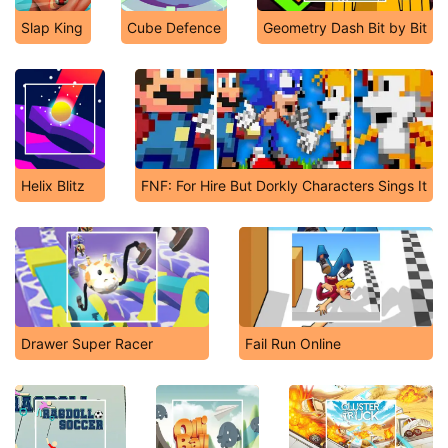
Slap King
Cube Defence
Geometry Dash Bit by Bit
Helix Blitz
FNF: For Hire But Dorkly Characters Sings It
Drawer Super Racer
Fail Run Online