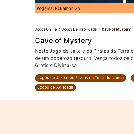
Kogama: Pokémon Go
Jogos Online
Jogos De Habilidade
Cave of Mystery
Cave of Mystery
Neste Jogo de Jake e os Piratas da Terra 
de um poderoso tesouro. Vença todos os ob
Grátis e Divirta-se!
Jogos de Jake e os Piratas da Terra do Nunca
Jogos de Agilidade