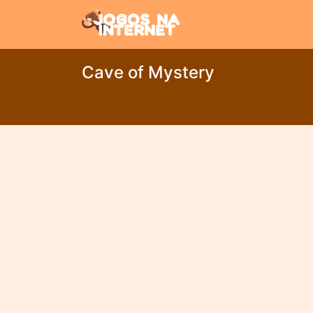
Cave of Mystery