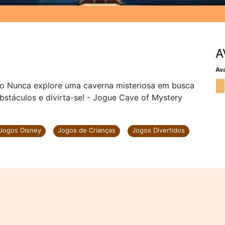
A
Ava
do Nunca explore uma caverna misteriosa em busca
stáculos e divirta-se! - Jogue Cave of Mystery
Jogos Disney
Jogos de Crianças
Jogos Divertidos