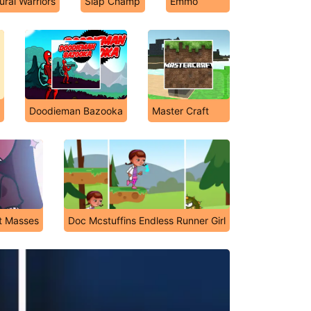
rai Warriors
Slap Champ
Emmo
Doodieman Bazooka
Master Craft
ht Masses
Doc Mcstuffins Endless Runner Girl