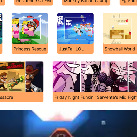
re
Residence Of Evil
Monkey Banana Jump
Eg Samu
u
Princess Rescue
JustFall.LOL
Snowball World
ssacre
Friday Night Funkin': Sarvente's Mid Fig