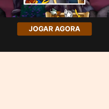
JOGAR AGORA