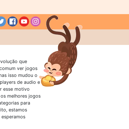
evolução que
a comum ver jogos
mas isso mudou o
layers de audio e
r esse motivo
 os melhores jogos
ategorias para
rito, estamos
e esperamos