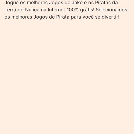
Jogue os melhores Jogos de Jake e os Piratas da
Terra do Nunca na Internet 100% grátis! Selecionamos
os melhores Jogos de Pirata para você se divertir!