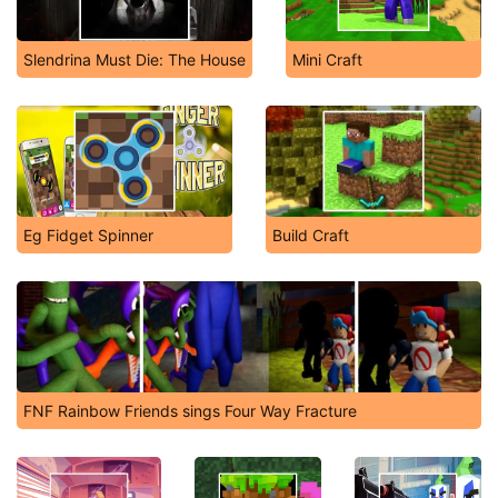
Slendrina Must Die: The House
Mini Craft
Eg Fidget Spinner
Build Craft
FNF Rainbow Friends sings Four Way Fracture