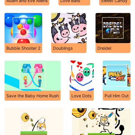
Adam and Eve Aliens
Love Balls
Sweet Candy
Bubble Shooter 2
Doublings
Dreidel
Save the Baby Home Rush
Love Dots
Pull Him Out