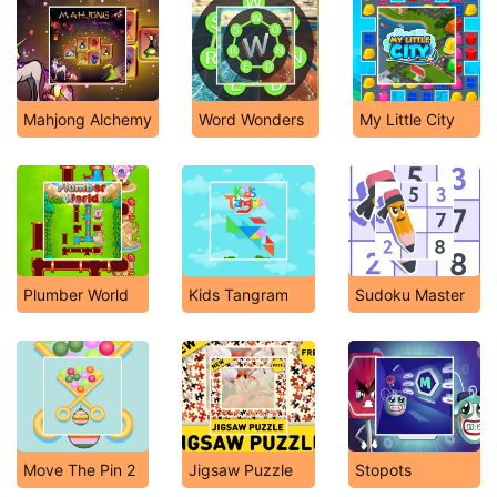
Mahjong Alchemy
Word Wonders
My Little City
Plumber World
Kids Tangram
Sudoku Master
Move The Pin 2
Jigsaw Puzzle
Stopots