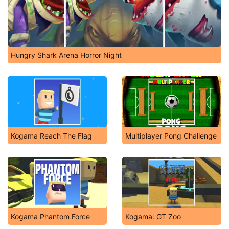
Hungry Shark Arena Horror Night
Kogama Reach The Flag
Multiplayer Pong Challenge
Kogama Phantom Force
Kogama: GT Zoo