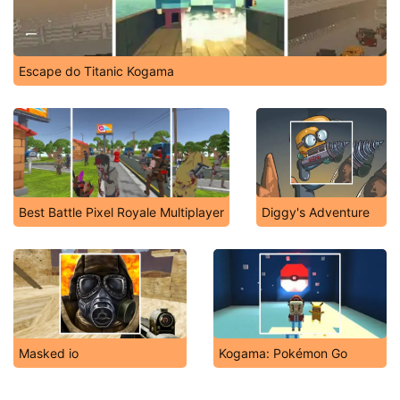
Escape do Titanic Kogama
Best Battle Pixel Royale Multiplayer
Diggy's Adventure
Masked io
Kogama: Pokémon Go