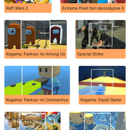
Raft Wars 2
Extreme Pixel Gun Apocalypse 3
Kogama: Parkour no Among Us
Special Strike
Kogama: Parkour no Coronavírus
Kogama: Squid Game