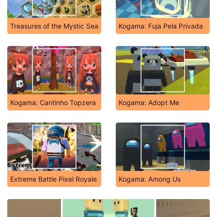
Treasures of the Mystic Sea
Kogama: Fuja Pela Privada
Kogama: Cantinho Topzera
Kogama: Adopt Me
Extreme Battle Pixel Royale
Kogama: Among Us