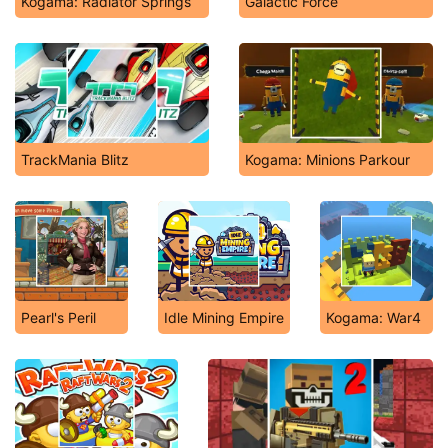
Kogama: Radiator Springs
Galactic Force
TrackMania Blitz
Kogama: Minions Parkour
Pearl's Peril
Idle Mining Empire
Kogama: War4