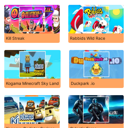
Kill Streak
Rabbids Wild Race
Kogama Minecraft Sky Land
Duckpark .io