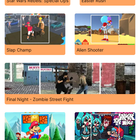
Star Wars Rebels: Special Ops
Easter Rush
Slap Champ
Alien Shooter
Final Night - Zombie Street Fight