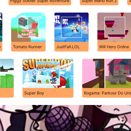
Piggy Soldier Super Adventure
Super Mario Run 2
V
u
Tomato Runner
JustFall.LOL
Will Hero Online
Super Boy
Kogama: Parkour Do Uni