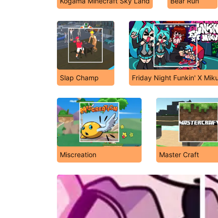
Kogama Minecraft Sky Land
Bear Run
Slap Champ
Friday Night Funkin' X Mik
Miscreation
Master Craft