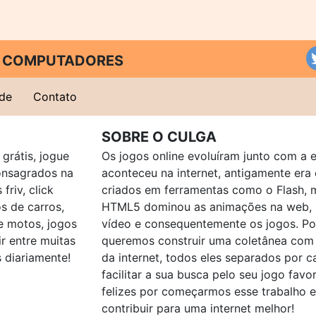
 E COMPUTADORES
ade
Contato
SOBRE O CULGA
grátis, jogue
Os jogos online evoluíram junto com a 
consagrados na
aconteceu na internet, antigamente er
friv, click
criados em ferramentas como o Flash, 
os de carros,
HTML5 dominou as animações na web, p
e motos, jogos
vídeo e consequentemente os jogos. Po
ir entre muitas
queremos construir uma coletânea com
 diariamente!
da internet, todos eles separados por c
facilitar a sua busca pelo seu jogo favo
felizes por começarmos esse trabalho 
contribuir para uma internet melhor!