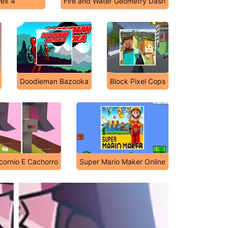
ex 4
Fire and Water Geometry Dash
Doodieman Bazooka
Block Pixel Cops
cornio E Cachorro
Super Mario Maker Online