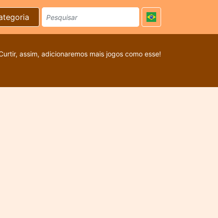
ategoria
Curtir, assim, adicionaremos mais jogos como esse!