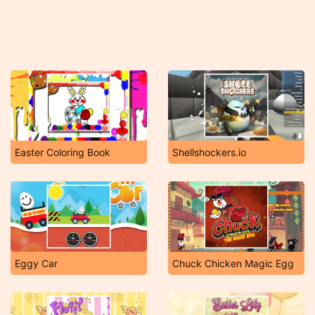
Easter Coloring Book
Shellshockers.io
Eggy Car
Chuck Chicken Magic Egg