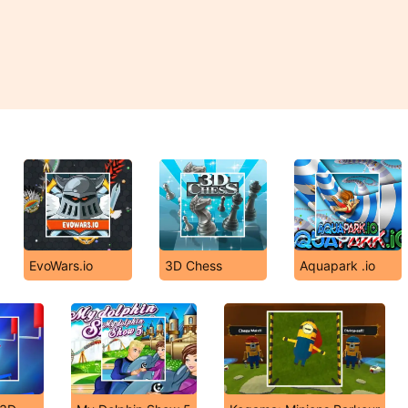
EvoWars.io
3D Chess
Aquapark .io