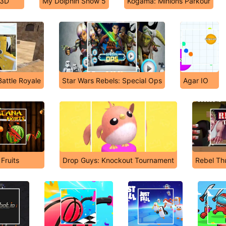
 3D
My Dolphin Show 5
Kogama: Minions Parkour
Battle Royale
Star Wars Rebels: Special Ops
Agar IO
Fruits
Drop Guys: Knockout Tournament
Rebel T