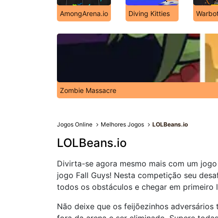
AmongArena.io
Diving Kitties
Warbot
Zombie Massacre
Jogos Online
Melhores Jogos
LOLBeans.io
LOLBeans.io
Divirta-se agora mesmo mais com um jogo m
jogo Fall Guys! Nesta competição seu desaf
todos os obstáculos e chegar em primeiro l
Não deixe que os feijõezinhos adversários 