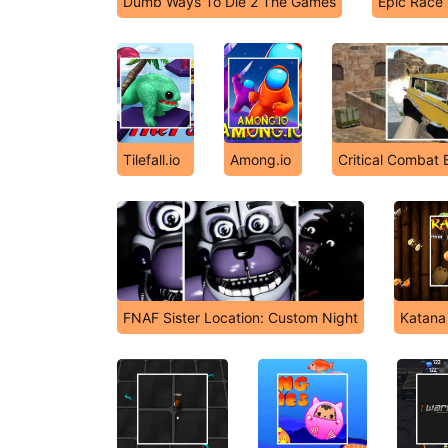
Dumb Ways To Die 2 The Games
Epic Race
Tilefall.io
Among.io
Critical Combat 
FNAF Sister Location: Custom Night
Katana 