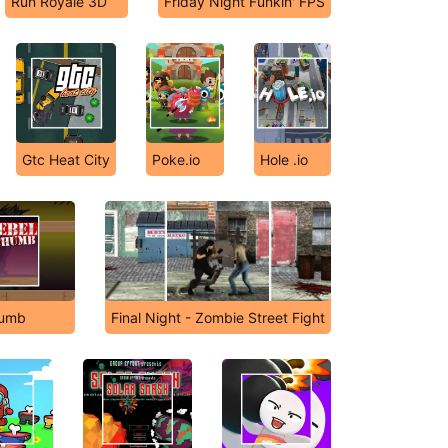
Run Royale 3D
Friday Night Funkin' FPS
Gtc Heat City
Poke.io
Hole .io
humb
Final Night - Zombie Street Fight