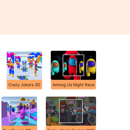
Crazy Jokers 3D
Among Us Night Race