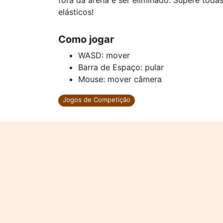
fora da arena e ser eliminado. Supere tod
elásticos!
Como jogar
WASD: mover
Barra de Espaço: pular
Mouse: mover câmera
Jogos de Competição