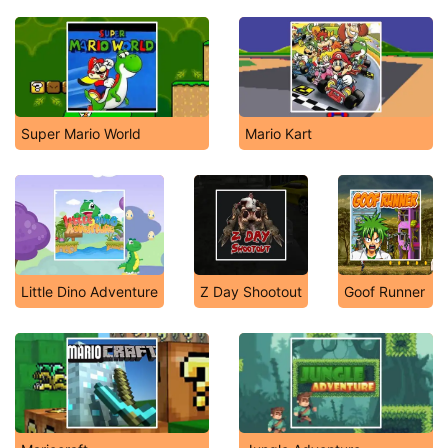
Super Mario World
Mario Kart
Little Dino Adventure
Z Day Shootout
Goof Runner