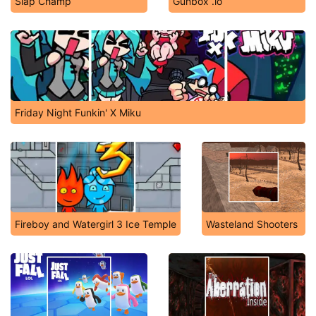
Slap Champ
Gunbox .io
Friday Night Funkin' X Miku
Fireboy and Watergirl 3 Ice Temple
Wasteland Shooters