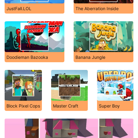
JustFall.LOL
The Aberration Inside
Doodieman Bazooka
Banana Jungle
Block Pixel Cops
Master Craft
Super Boy