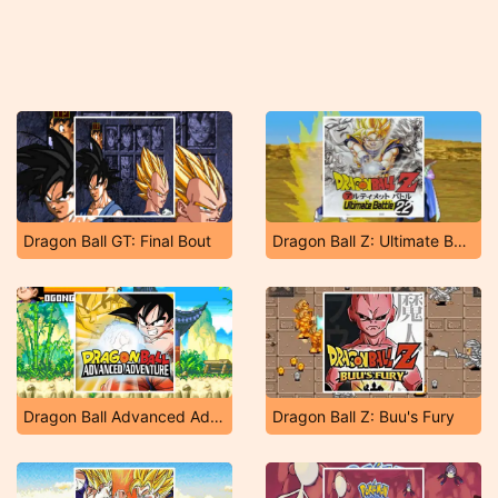
Dragon Ball GT: Final Bout
Dragon Ball Z: Ultimate Battle 22
Dragon Ball Advanced Adventure
Dragon Ball Z: Buu's Fury