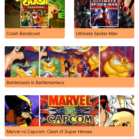
Crash Bandicoot
Ultimate Spider-Man
Battletoads in Battlemaniacs
Marvel vs Capcom: Clash of Super Heroes