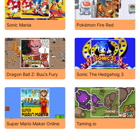
Sonic Mania
Pokémon Fire Red
Dragon Ball Z: Buu's Fury
Sonic The Hedgehog 3
Super Mario Maker Online
Taming.io