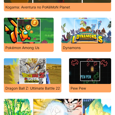
Kogama: Aventura no PoKéMoN Planet
Pokémon Among Us
Dynamons
Dragon Ball Z: Ultimate Battle 22
Pew Pew