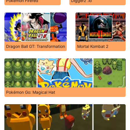
Pokémon Firered
Diggerz .io
Dragon Ball GT: Transformation
Mortal Kombat 2
Pokémon Go: Magical Hat