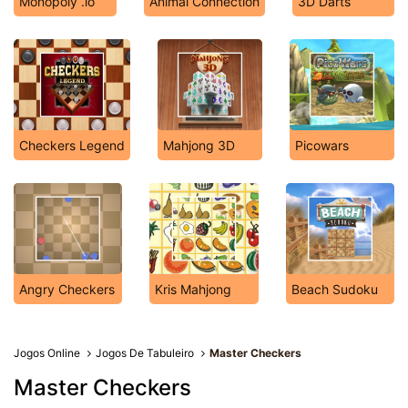
Monopoly .io
Animal Connection
3D Darts
Checkers Legend
Mahjong 3D
Picowars
Angry Checkers
Kris Mahjong
Beach Sudoku
Jogos Online
Jogos De Tabuleiro
Master Checkers
Master Checkers