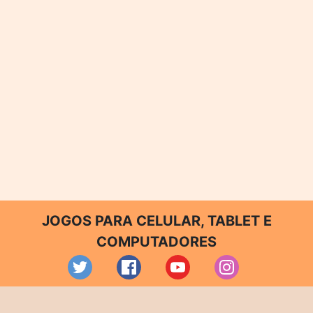
JOGOS PARA CELULAR, TABLET E
COMPUTADORES