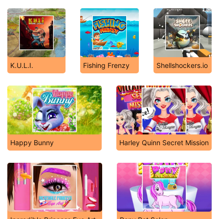
K.U.L.I.
Fishing Frenzy
Shellshockers.io
Happy Bunny
Harley Quinn Secret Mission