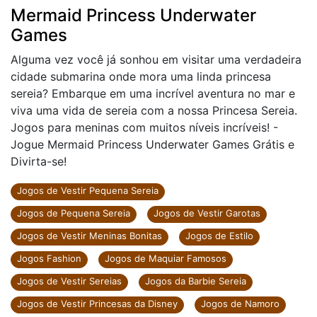
Mermaid Princess Underwater
Games
Alguma vez você já sonhou em visitar uma verdadeira
cidade submarina onde mora uma linda princesa
sereia? Embarque em uma incrível aventura no mar e
viva uma vida de sereia com a nossa Princesa Sereia.
Jogos para meninas com muitos níveis incríveis! -
Jogue Mermaid Princess Underwater Games Grátis e
Divirta-se!
Jogos de Vestir Pequena Sereia
Jogos de Pequena Sereia
Jogos de Vestir Garotas
Jogos de Vestir Meninas Bonitas
Jogos de Estilo
Jogos Fashion
Jogos de Maquiar Famosos
Jogos de Vestir Sereias
Jogos da Barbie Sereia
Jogos de Vestir Princesas da Disney
Jogos de Namoro