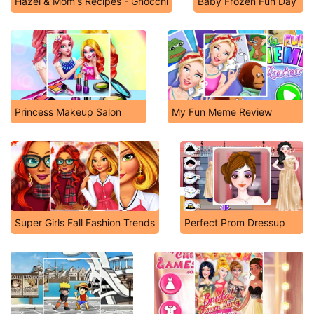
Hazel & Mom's Recipes - Gnocchi
Baby Frozen Fun Day
Princess Makeup Salon
My Fun Meme Review
Super Girls Fall Fashion Trends
Perfect Prom Dressup