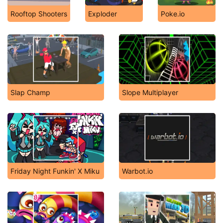
Rooftop Shooters
Exploder
Poke.io
Slap Champ
Slope Multiplayer
Friday Night Funkin' X Miku
Warbot.io