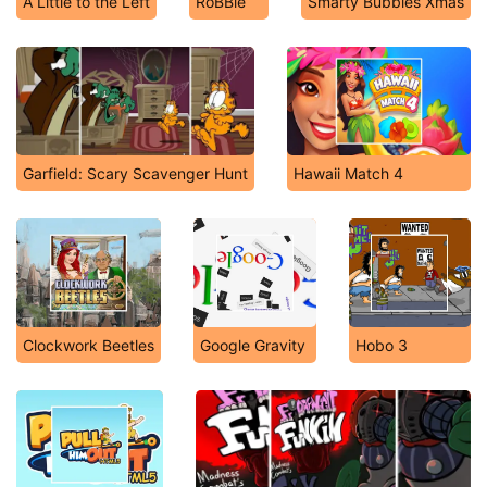
A Little to the Left
RoBBie
Smarty Bubbles Xmas
Garfield: Scary Scavenger Hunt
Hawaii Match 4
Clockwork Beetles
Google Gravity
Hobo 3