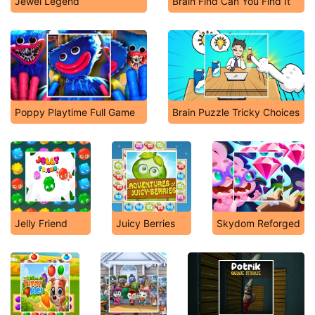
Jewel Legend
Brain Find Can You Find It
Poppy Playtime Full Game
Brain Puzzle Tricky Choices
Jelly Friend
Juicy Berries
Skydom Reforged