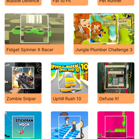
Bubble Defence
Fat to Fit
Pet Runner
Fidget Spinner X Racer
Jungle Plumber Challenge 3
Zombie Sniper
Uphill Rush 10
Defuse It!