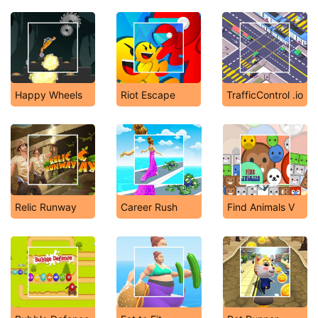
Happy Wheels
Riot Escape
TrafficControl .io
Relic Runway
Career Rush
Find Animals V