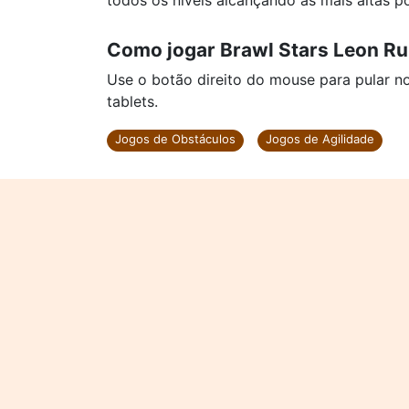
todos os níveis alcançando as mais altas p
Como jogar Brawl Stars Leon R
Use o botão direito do mouse para pular n
tablets.
Jogos de Obstáculos
Jogos de Agilidade