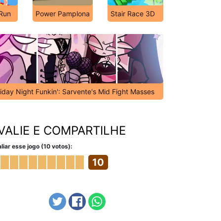
Run
Power Pamplona
Stair Race 3D
riday Night Funkin': Sarvente's Mid Fight Masses
VALIE E COMPARTILHE
liar esse jogo (10 votos):
10