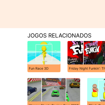
JOGOS RELACIONADOS
Fun Race 3D
Friday Night Funkin': T