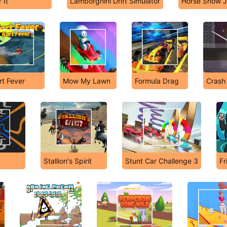
 It
Lamborghini Drift Simulator
Horse Show J
rt Fever
Mow My Lawn
Formula Drag
Crash
D
Stallion's Spirit
Stunt Car Challenge 3
Fr