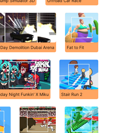
ump Simulator 3D
Offroad Car Race
 Day Demolition Dubai Arena
Fat to Fit
iday Night Funkin' X Miku
Stair Run 2