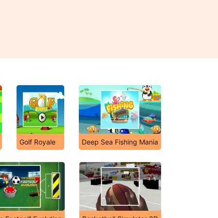
Golf Royale
Deep Sea Fishing Mania