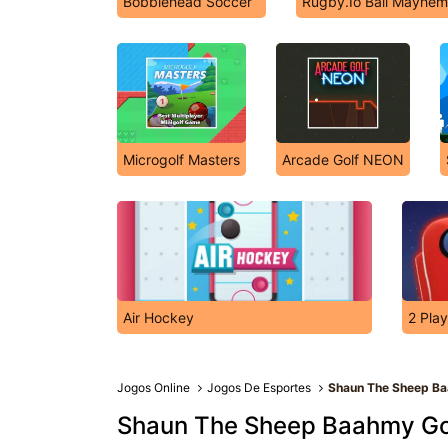
Bobblehead Soccer
Rugby.Io Ball Mayhe
Microgolf Masters
Arcade Golf NEON
Air Hockey
2 Pla
Jogos Online
Jogos De Esportes
Shaun The Sheep Ba
Shaun The Sheep Baahmy Go