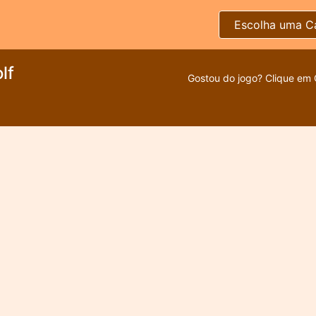
Escolha uma C
lf
Gostou do jogo? Clique em 