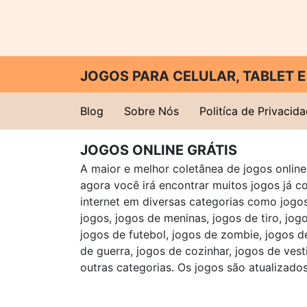
JOGOS PARA CELULAR, TABLET
Blog
Sobre Nós
Politíca de Privacid
JOGOS ONLINE GRÁTIS
A maior e melhor coletânea de jogos online 
agora você irá encontrar muitos jogos já 
internet em diversas categorias como jogos 
jogos, jogos de meninas, jogos de tiro, jog
jogos de futebol, jogos de zombie, jogos d
de guerra, jogos de cozinhar, jogos de vest
outras categorias. Os jogos são atualizados