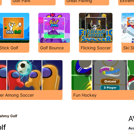
m
Golf Park
Great Fishing
Extreme
Stick Golf
Golf Bounce
Flicking Soccer
Ski S
yer Among Soccer
Fun Hockey
ahmy Golf
A
lf
Ava