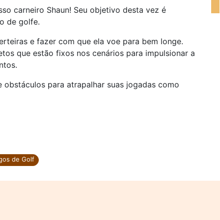
sso carneiro Shaun! Seu objetivo desta vez é
o de golfe.
erteiras e fazer com que ela voe para bem longe.
tos que estão fixos nos cenários para impulsionar a
ntos.
e obstáculos para atrapalhar suas jogadas como
gos de Golf