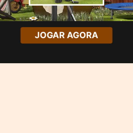
JOGAR AGORA