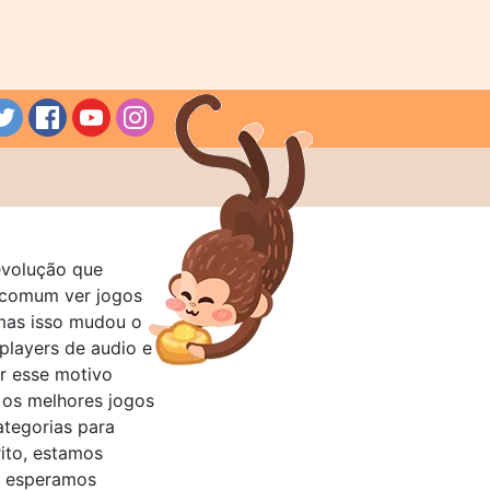
evolução que
a comum ver jogos
mas isso mudou o
layers de audio e
r esse motivo
 os melhores jogos
ategorias para
rito, estamos
e esperamos