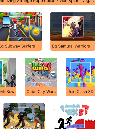
Amazing Strange Rope Police - Vice Spider Vegas
Eg Subway Surfers
Eg Samurai Warriors
 Mr Bow
Cube City Wars
Join Clash 3D