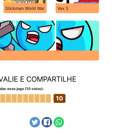
Stickman World War
Vex 5
VALIE E COMPARTILHE
liar esse jogo (10 votos):
10