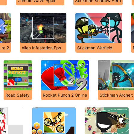
Zombie Wave Again
Stickman Shadow Hero
ure 2
Alien Infestation Fps
Stickman Warfield
Road Safety
Rocket Punch 2 Online
Stickman Archer: