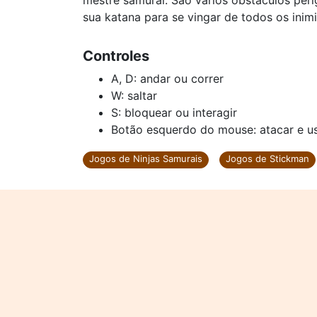
mestre samurai. São vários obstáculos peri
sua katana para se vingar de todos os inim
Controles
A, D: andar ou correr
W: saltar
S: bloquear ou interagir
Botão esquerdo do mouse: atacar e 
Jogos de Ninjas Samurais
Jogos de Stickman