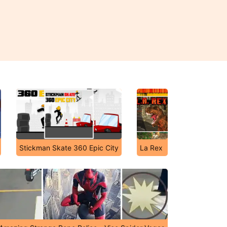
Stickman Skate 360 Epic City
La Rex