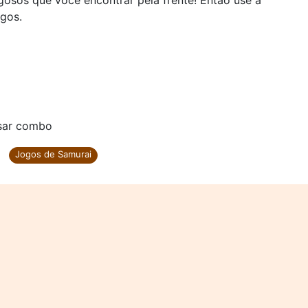
gosos que você encontrar pela frente! Então use a
igos.
usar combo
Jogos de Samurai