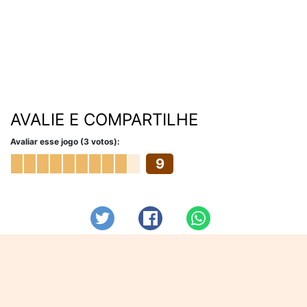
AVALIE E COMPARTILHE
Avaliar esse jogo (3 votos):
9