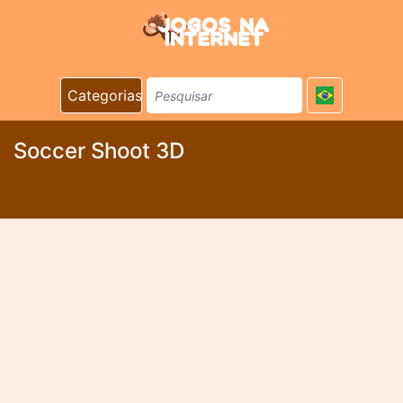
Categorias
Soccer Shoot 3D