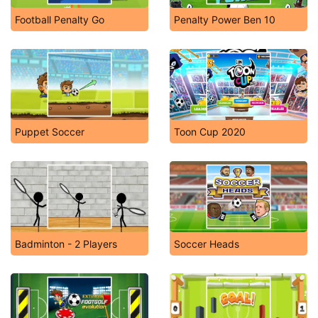
Football Penalty Go
Penalty Power Ben 10
Puppet Soccer
Toon Cup 2020
Badminton - 2 Players
Soccer Heads