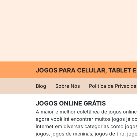
JOGOS PARA CELULAR, TABLET
Blog
Sobre Nós
Politíca de Privacid
JOGOS ONLINE GRÁTIS
A maior e melhor coletânea de jogos online 
agora você irá encontrar muitos jogos já 
internet em diversas categorias como jogos 
jogos, jogos de meninas, jogos de tiro, jog