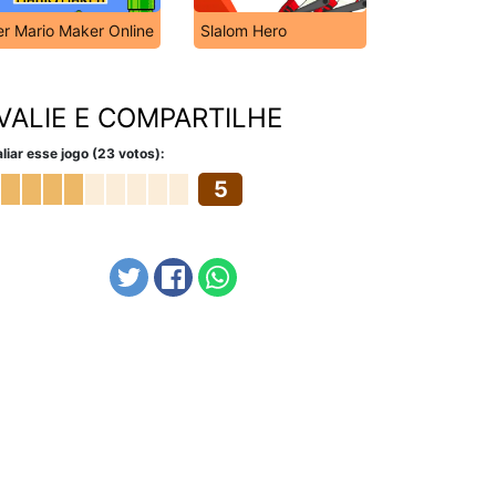
r Mario Maker Online
Slalom Hero
VALIE E COMPARTILHE
liar esse jogo (23 votos):
5