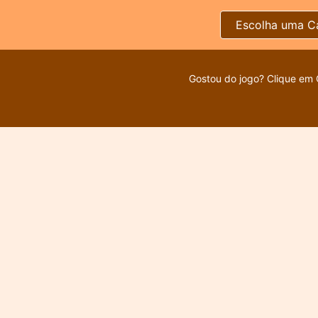
Escolha uma C
Gostou do jogo? Clique em 