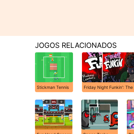
JOGOS RELACIONADOS
Stickman Tennis
Friday Night Funkin': The