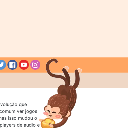
evolução que
a comum ver jogos
mas isso mudou o
layers de audio e