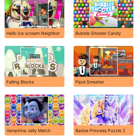
Hello Ice scream Neighbor
Bubble Shooter Candy
Falling Blocks
Pipol Smasher
Vampirina Jelly Match
Barbie Princess Puzzle 2