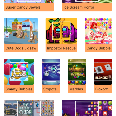
Super Candy Jewels
Ice Scream Horror
Cute Dogs Jigsaw
Impostor Rescue
Candy Bubble
Smarty Bubbles
Stopots
Marbles
Bloxorz