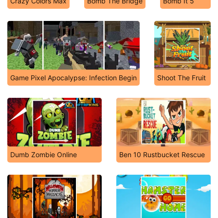
Crazy Colors Max
Bomb The Bridge
Bomb It 5
Game Pixel Apocalypse: Infection Begin
Shoot The Fruit
Dumb Zombie Online
Ben 10 Rustbucket Rescue