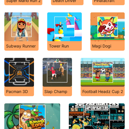
Super Mario Run 2
Death Driver
Pinatacraft
Subway Runner
Tower Run
Magi Dogi
Pacman 3D
Slap Champ
Football Headz Cup 2