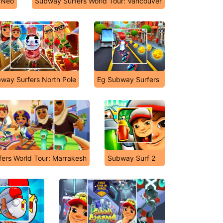
y Neo
Subway Surfers World Tour: Vancouver
way Surfers North Pole
Eg Subway Surfers
ers World Tour: Marrakesh
Subway Surf 2