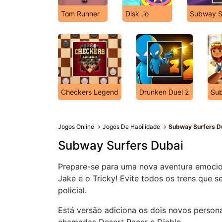
Tom Runner
Disk .io
Subway S
Checkers Legend
Drunken Duel 2
Sub
Jogos Online
Jogos De Habilidade
Subway Surfers D
Subway Surfers Dubai
Prepare-se para uma nova aventura emocio
Jake e o Tricky! Evite todos os trens que 
policial.
Está versão adiciona os dois novos perso