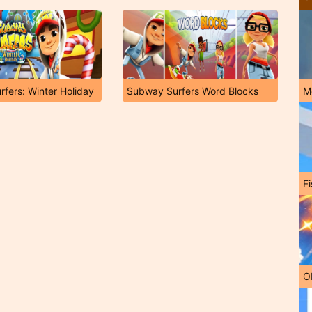
fers: Winter Holiday
Subway Surfers Word Blocks
M
Fi
O