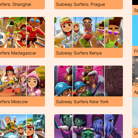
rfers: Shanghai
Subway Surfers: Prague
S
F
rfers Madagascar
Subway Surfers Kenya
A
rfers Moscow
Subway Surfers New York
O