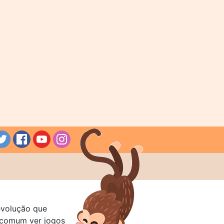
evolução que
a comum ver jogos