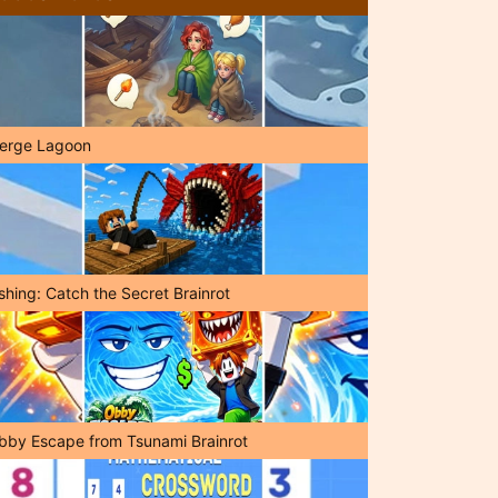
erge Lagoon
shing: Catch the Secret Brainrot
bby Escape from Tsunami Brainrot