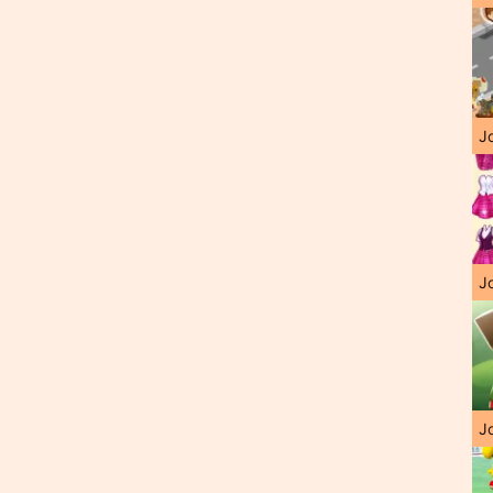
J
Jo
Jo