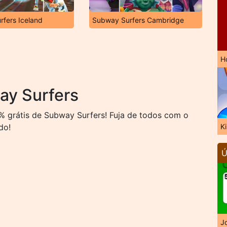
fers Iceland
Subway Surfers Cambridge
H
ay Surfers
% grátis de Subway Surfers! Fuja de todos com o
do!
K
Ú
J