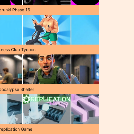
prunki Phase 16
itness Club Tycoon
pocalypse Shelter
replication Game