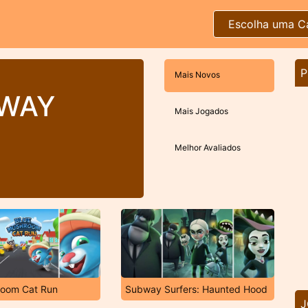
Escolha uma C
P
Mais Novos
BWAY
Mais Jogados
Melhor Avaliados
room Cat Run
Subway Surfers: Haunted Hood
J