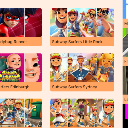
M
dybug Runner
Subway Surfers Little Rock
F
rfers Edinburgh
Subway Surfers Sydney
L