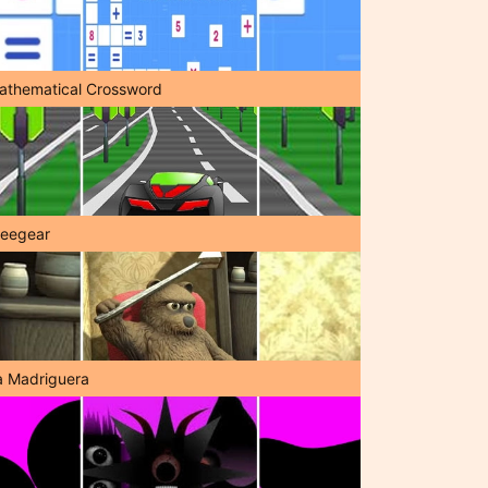
athematical Crossword
reegear
a Madriguera