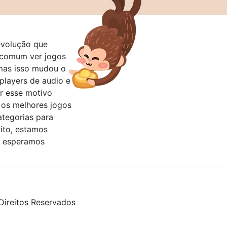
evolução que
a comum ver jogos
mas isso mudou o
layers de audio e
r esse motivo
 os melhores jogos
ategorias para
rito, estamos
e esperamos
reitos Reservados