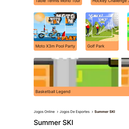
Table Tennis World Tour
Hockey Challenge
Moto X3m Pool Party
Golf Park
Basketball Legend
Jogos Online
Jogos De Esportes
Summer SKI
Summer SKI