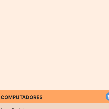
 E COMPUTADORES