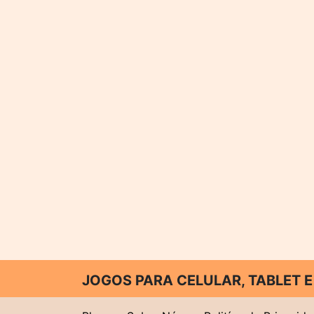
JOGOS PARA CELULAR, TABLET