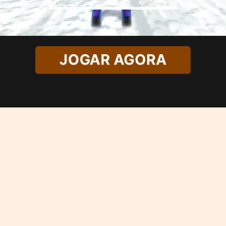
JOGAR AGORA