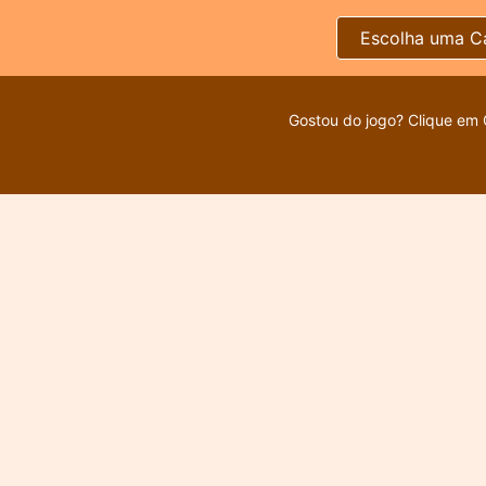
Escolha uma C
Gostou do jogo? Clique em 