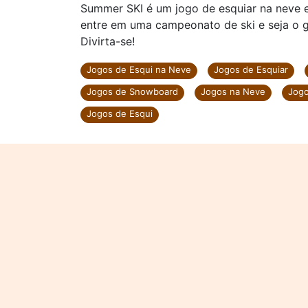
Summer SKI é um jogo de esquiar na neve 
entre em uma campeonato de ski e seja o 
Divirta-se!
Jogos de Esqui na Neve
Jogos de Esquiar
Jogos de Snowboard
Jogos na Neve
Jogo
Jogos de Esqui