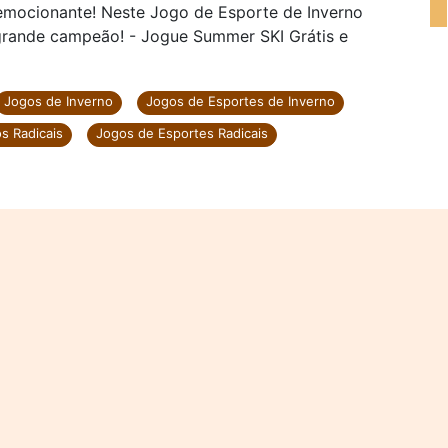
emocionante! Neste Jogo de Esporte de Inverno
grande campeão! - Jogue Summer SKI Grátis e
Jogos de Inverno
Jogos de Esportes de Inverno
s Radicais
Jogos de Esportes Radicais