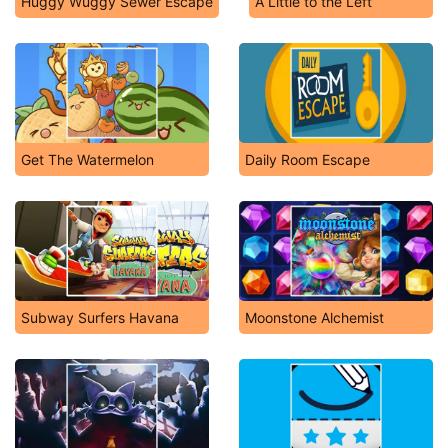
Huggy Wuggy Sewer Escape
A Little to the Left
Get The Watermelon
Daily Room Escape
Subway Surfers Havana
Moonstone Alchemist