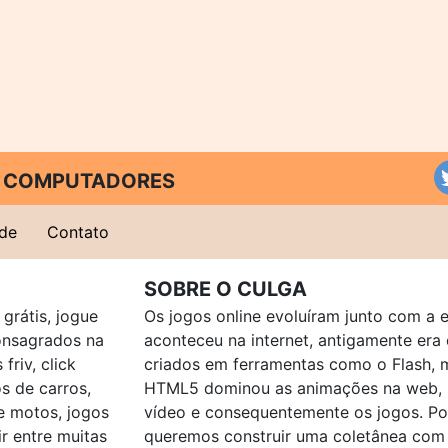
 E COMPUTADORES
ade
Contato
SOBRE O CULGA
grátis, jogue
Os jogos online evoluíram junto com a 
consagrados na
aconteceu na internet, antigamente er
friv, click
criados em ferramentas como o Flash, 
os de carros,
HTML5 dominou as animações na web, p
e motos, jogos
vídeo e consequentemente os jogos. Po
ir entre muitas
queremos construir uma coletânea com