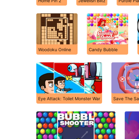
Home Pin 2
Jewelish Blitz
Purble Pl
Woodoku Online
Candy Bubble
Eye Attack: Toilet Monster War
Save The S