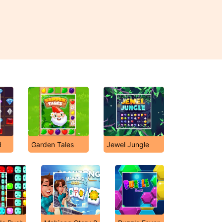
d
Garden Tales
Jewel Jungle