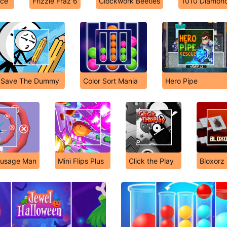
ace
Frizzle Fraz 6
Clockwork Beetles
1010 Diamon
Save The Dummy
Color Sort Mania
Hero Pipe
ausage Man
Mini Flips Plus
Click the Play
Bloxorz