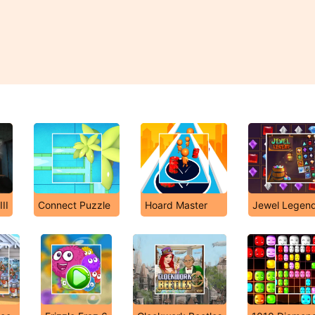
II
Connect Puzzle
Hoard Master
Jewel Legen