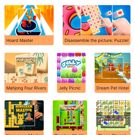
Hoard Master
Disassemble the picture: Puzzle!
Mahjong Four Rivers
Jelly Picnic
Dream Pet Hotel