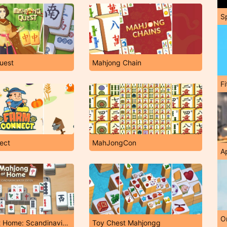
S
uest
Mahjong Chain
F
ect
MahJongCon
A
O
Mahjong at Home: Scandinavian Winter Edition
Toy Chest Mahjongg