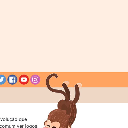
evolução que
a comum ver jogos