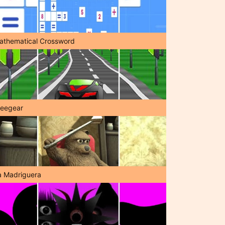
athematical Crossword
reegear
a Madriguera