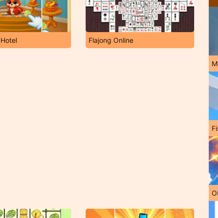
Hotel
Flajong Online
M
Fi
O