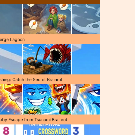
erge Lagoon
shing: Catch the Secret Brainrot
bby Escape from Tsunami Brainrot