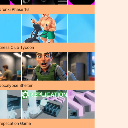
prunki Phase 16
itness Club Tycoon
pocalypse Shelter
replication Game