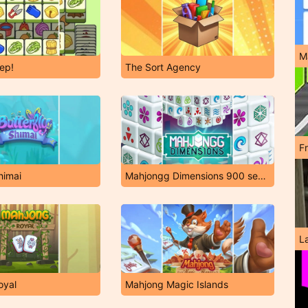
M
ep!
The Sort Agency
F
himai
Mahjongg Dimensions 900 seconds
L
oyal
Mahjong Magic Islands