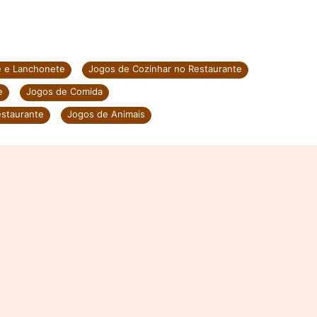
e e Lanchonete
Jogos de Cozinhar no Restaurante
e
Jogos de Comida
staurante
Jogos de Animais