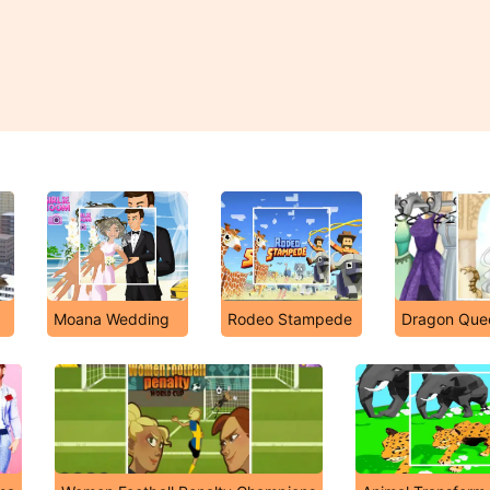
Moana Wedding
Rodeo Stampede
Dragon Que