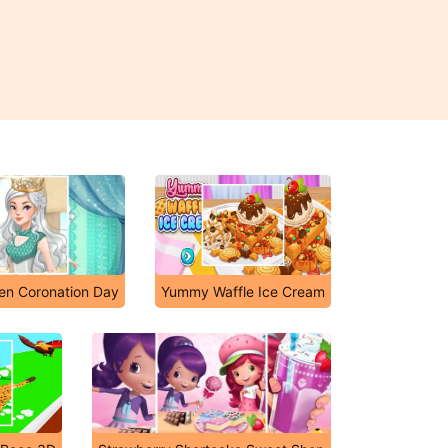
en Coronation Day
Yummy Waffle Ice Cream