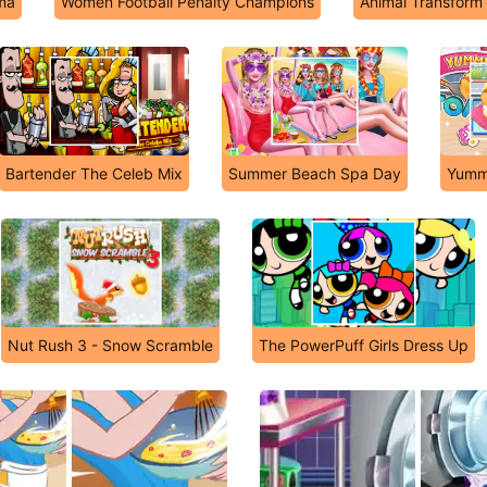
ma
Women Football Penalty Champions
Animal Transform
Bartender The Celeb Mix
Summer Beach Spa Day
Yumm
Nut Rush 3 - Snow Scramble
The PowerPuff Girls Dress Up