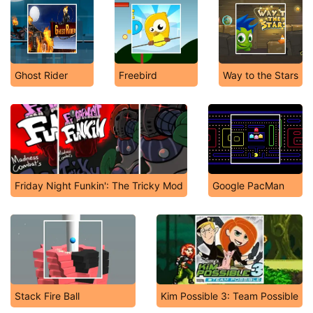
Ghost Rider
Freebird
Way to the Stars
Friday Night Funkin': The Tricky Mod
Google PacMan
Stack Fire Ball
Kim Possible 3: Team Possible