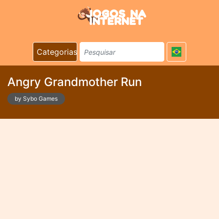
Categorias
Angry Grandmother Run
by Sybo Games