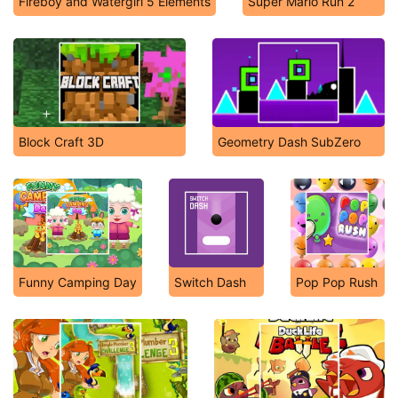
Fireboy and Watergirl 5 Elements
Super Mario Run 2
Block Craft 3D
Geometry Dash SubZero
Funny Camping Day
Switch Dash
Pop Pop Rush