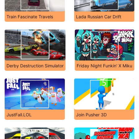
Train Fascinate Travels
Lada Russian Car Drift
Derby Destruction Simulator
Friday Night Funkin' X Miku
JustFall.LOL
Join Pusher 3D