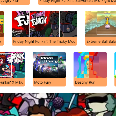
Angry Fish
Friday Night Funkin': Sarvente's Mid Fight M
o
Friday Night Funkin': The Tricky Mod
Extreme Ball Bal
Funkin' X Miku
Moto Fury
Destiny Run