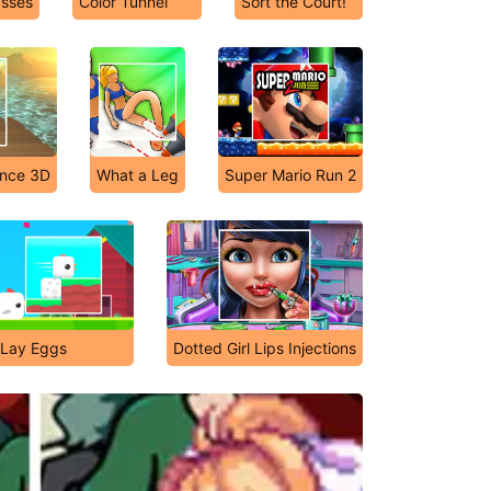
asses
Color Tunnel
Sort the Court!
ance 3D
What a Leg
Super Mario Run 2
Lay Eggs
Dotted Girl Lips Injections