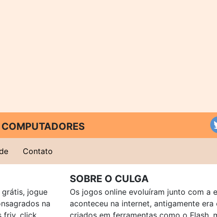
 E COMPUTADORES
ade
Contato
SOBRE O CULGA
grátis, jogue
Os jogos online evoluíram junto com a 
consagrados na
aconteceu na internet, antigamente er
friv, click
criados em ferramentas como o Flash, 