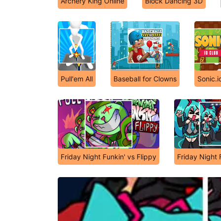
Archery King Online
Block Dancing 3D
Pull'em All
Baseball for Clowns
Sonic.i
Friday Night Funkin' vs Flippy
Friday Night 