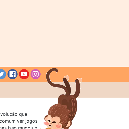
evolução que
a comum ver jogos
mas isso mudou o