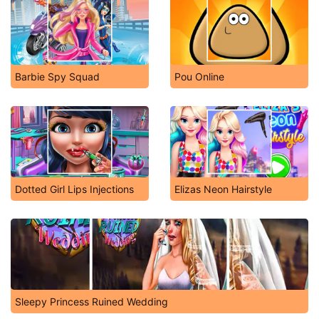
Barbie Spy Squad
Pou Online
Dotted Girl Lips Injections
Elizas Neon Hairstyle
Sleepy Princess Ruined Wedding