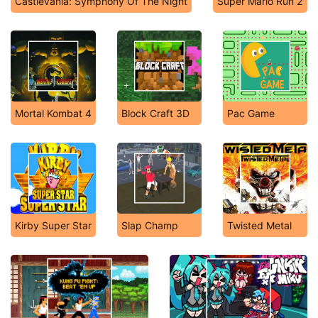
Castlevania: Symphony Of The Night
Super Mario Run 2
Mortal Kombat 4
Block Craft 3D
Pac Game
Kirby Super Star
Slap Champ
Twisted Metal