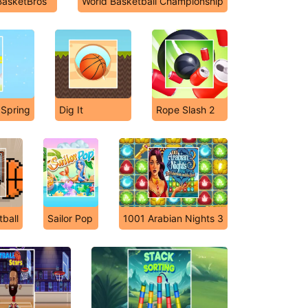
BasketBros
World Basketball Championship
 Spring
Dig It
Rope Slash 2
tball
Sailor Pop
1001 Arabian Nights 3