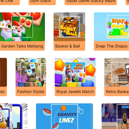
nk Line
Gym Stack
Squid Game Stacky Maze
Garden Tales Mahjong
Basket & Ball
Snap The Shape:
sic
Fashion Stylist
Royal Jewels Match
Retro Baske