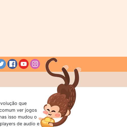
evolução que
a comum ver jogos
mas isso mudou o
layers de audio e