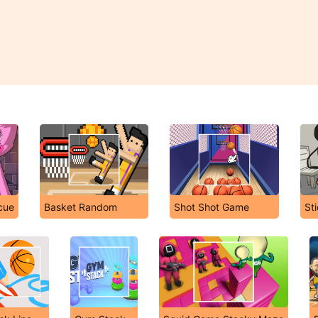
cue
Basket Random
Shot Shot Game
St