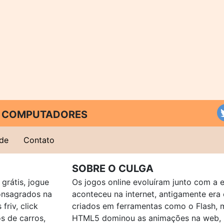
 E COMPUTADORES
ade
Contato
SOBRE O CULGA
grátis, jogue
Os jogos online evoluíram junto com a 
consagrados na
aconteceu na internet, antigamente er
friv, click
criados em ferramentas como o Flash, 
os de carros,
HTML5 dominou as animações na web, p