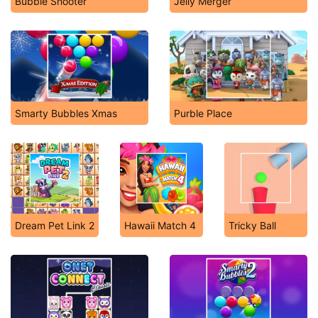
Bubble Shooter
Jelly Merger
Smarty Bubbles Xmas
Purble Place
Dream Pet Link 2
Hawaii Match 4
Tricky Ball